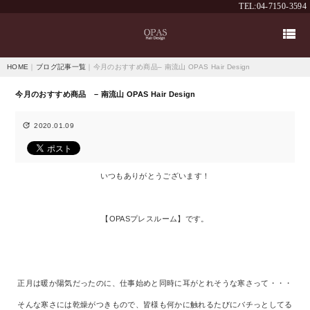
TEL:04-7150-3594

HOME
｜
ブログ記事一覧
｜今月のおすすめ商品– 南流山 OPAS Hair Design
今月のおすすめ商品 – 南流山 OPAS Hair Design

2020.01.09
いつもありがとうございます！
【OPASプレスルーム】です。
正月は暖か陽気だったのに、仕事始めと同時に耳がとれそうな寒さって・・・
そんな寒さには乾燥がつきもので、皆様も何かに触れるたびにバチっとしてる